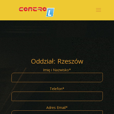
Warning: A non-numeric value encountered in
/usr/home/endlesspain/domains/controlosk.pl/public_html/wp-
content/themes/Divi/functions.php on line 5849
Oddział: Rzeszów
Imię i Nazwisko*
Telefon*
Adres Email*